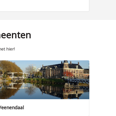
meenten
et hier!
Utrecht