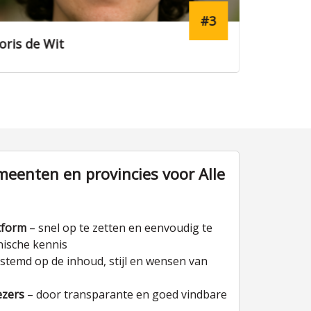
#7
Thijs Dekker
Lisanne
eenten en provincies voor Alle
tform
– snel op te zetten en eenvoudig te
nische kennis
stemd op de inhoud, stijl en wensen van
ezers
– door transparante en goed vindbare