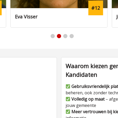
#3
Joris de Wit
Waarom kiezen gem
Kandidaten
Gebruiksvriendelijk pla
beheren, ook zonder tech
Volledig op maat
– afge
jouw gemeente
Meer vertrouwen bij ki