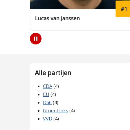
#1
#12
Eva Visser
Play
/
Pause
Alle partijen
CDA
(4)
CU
(4)
D66
(4)
GroenLinks
(4)
VVD
(4)