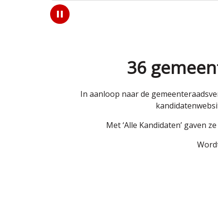
Play
/
Pause
36 gemeent
In aanloop naar de gemeenteraadsver
kandidatenwebsit
Met ‘Alle Kandidaten’ gaven z
Wordt