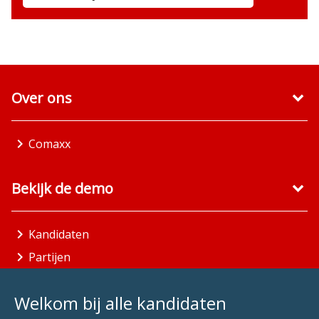
Over ons
Comaxx
Bekijk de demo
Kandidaten
Partijen
Gemeenten
Welkom bij alle kandidaten
Aandachtsgebieden