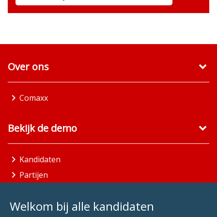
Over ons
Comaxx
Bekijk de demo
Kandidaten
Partijen
Gemeenten
Welkom bij alle kandidaten
Aandachtsgebieden