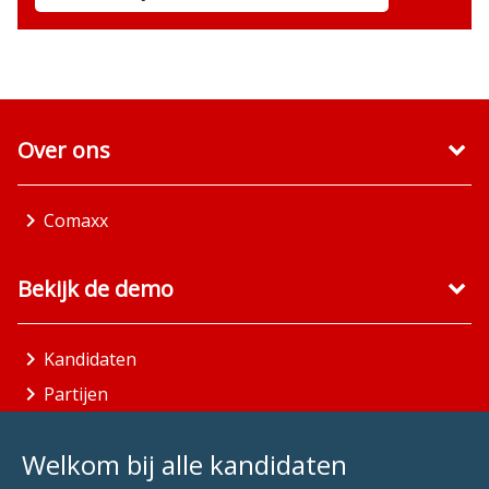
Over ons
Comaxx
Bekijk de demo
Kandidaten
Partijen
Gemeenten
Welkom bij alle kandidaten
Aandachtsgebieden