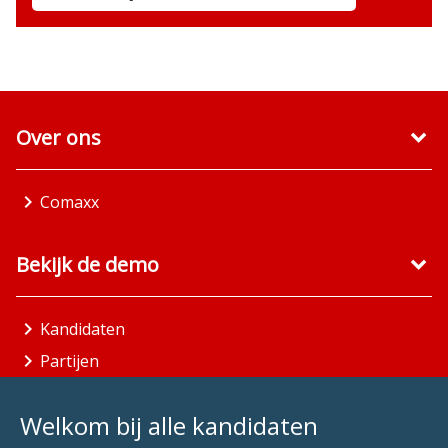
Over ons
Comaxx
Bekijk de demo
Kandidaten
Partijen
Gemeenten
Welkom bij alle kandidaten
Aandachtsgebieden