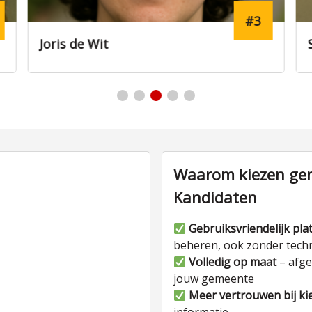
3
#19
Stijn van der Meer
Waarom kiezen gem
Kandidaten
Gebruiksvriendelijk pla
beheren, ook zonder tech
Volledig op maat
– afge
jouw gemeente
Meer vertrouwen bij ki