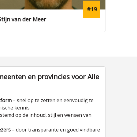
#18
Iris Mulder
Floris
eenten en provincies voor Alle
tform
– snel op te zetten en eenvoudig te
nische kennis
stemd op de inhoud, stijl en wensen van
ezers
– door transparante en goed vindbare