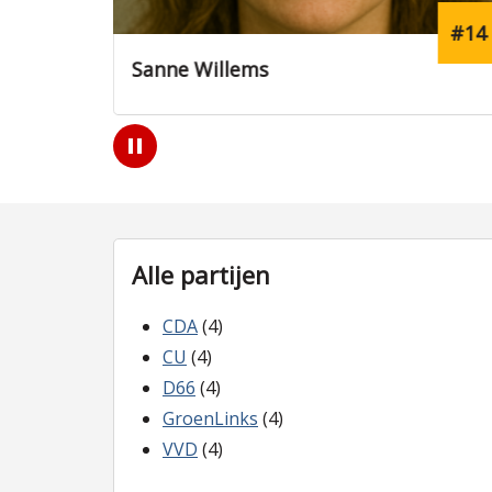
#14
#
Joris de Wit
Play
/
Pause
Alle partijen
CDA
(4)
CU
(4)
D66
(4)
GroenLinks
(4)
VVD
(4)