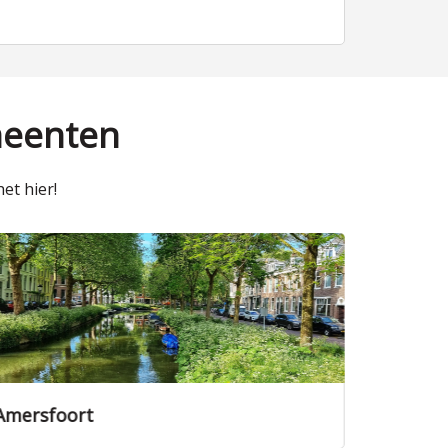
meenten
et hier!
echt
Veenendaa