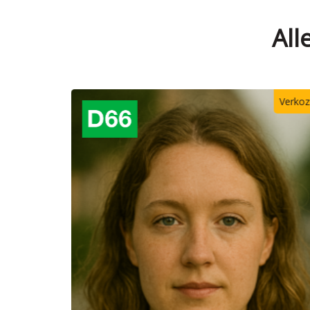
All
Verkozen
Verk