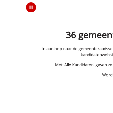
Play
/
Pause
36 gemeent
In aanloop naar de gemeenteraadsver
kandidatenwebsit
Met ‘Alle Kandidaten’ gaven z
Wordt