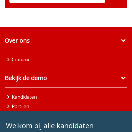
Over ons
Comaxx
Bekijk de demo
Kandidaten
Partijen
Gemeenten
Welkom bij alle kandidaten
Aandachtsgebieden