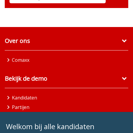
Over ons
Comaxx
Bekijk de demo
Kandidaten
Partijen
Gemeenten
Welkom bij alle kandidaten
Aandachtsgebieden